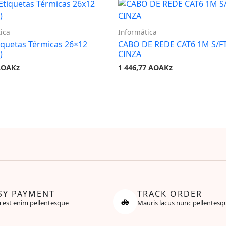
ica
Informática
iquetas Térmicas 26×12
CABO DE REDE CAT6 1M S/F
)
CINZA
AOAKz
1 446,77
AOAKz
SY PAYMENT
TRACK ORDER
 est enim pellentesque
Mauris lacus nunc pellentesq