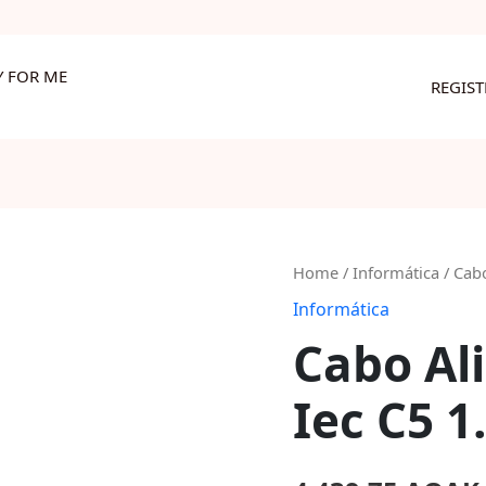
Y FOR ME
REGIS
Cabo
Home
/
Informática
/ Cabo
Alimentação
Informática
Para
Cabo Al
Iec
C5
Iec C5 1
1.8
Mt
quantity