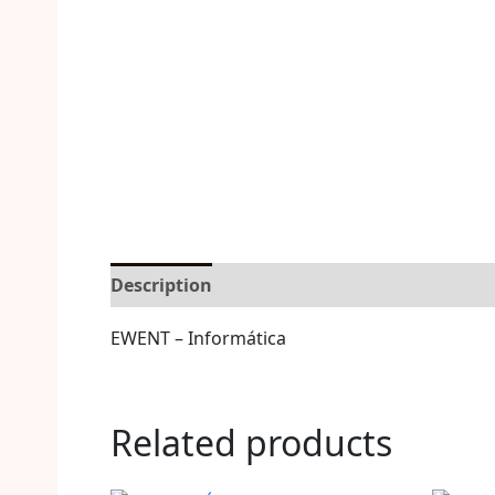
Description
Reviews (0)
More Offers
S
EWENT – Informática
Related products