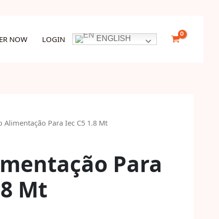
Iec
C5
1.8
TER NOW
LOGIN
ENGLISH
Mt
quantity
 Alimentação Para Iec C5 1.8 Mt
imentação Para
.8 Mt