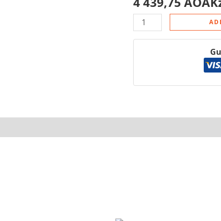
4 439,75
AOAK
AD
Gu
tore Policies